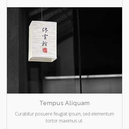
Tempus Aliquam
Curabitur posuere feugiat ipsum, sed elementum
tortor maximus ut.