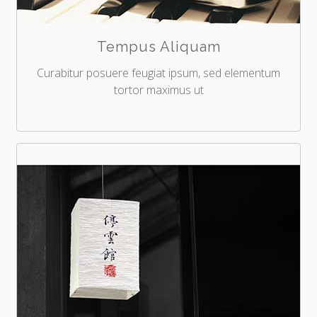
Tempus Aliquam
Curabitur posuere feugiat ipsum, sed elementum
tortor maximus ut