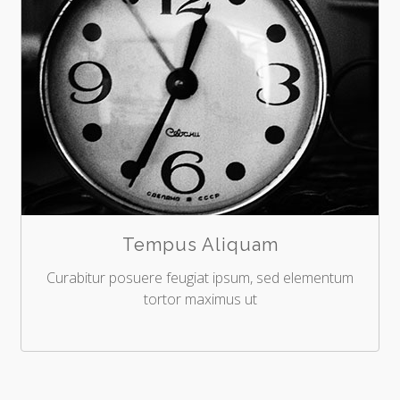
Tempus Aliquam
Curabitur posuere feugiat ipsum, sed elementum
tortor maximus ut