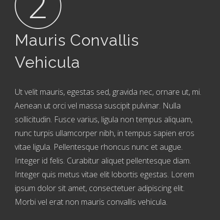
2
Mauris Convallis
Vehicula
Ut velit mauris, egestas sed, gravida nec, ornare ut, mi.
Aenean ut orci vel massa suscipit pulvinar. Nulla
sollicitudin. Fusce varius, ligula non tempus aliquam,
nunc turpis ullamcorper nibh, in tempus sapien eros
vitae ligula. Pellentesque rhoncus nunc et augue.
Integer id felis. Curabitur aliquet pellentesque diam.
Integer quis metus vitae elit lobortis egestas. Lorem
ipsum dolor sit amet, consectetuer adipiscing elit.
Morbi vel erat non mauris convallis vehicula.