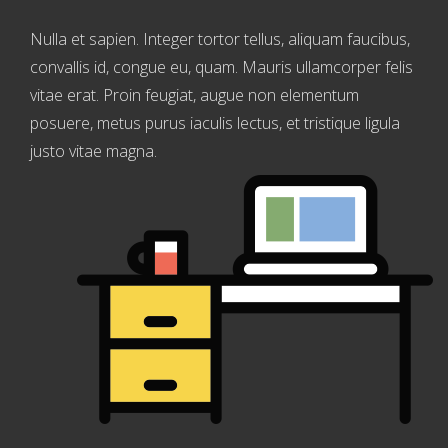
Nulla et sapien. Integer tortor tellus, aliquam faucibus,
convallis id, congue eu, quam. Mauris ullamcorper felis
vitae erat. Proin feugiat, augue non elementum
posuere, metus purus iaculis lectus, et tristique ligula
justo vitae magna.