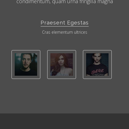
condimentum, quam urna fringilla magna
Praesent Egestas
Cras elementum ultrices