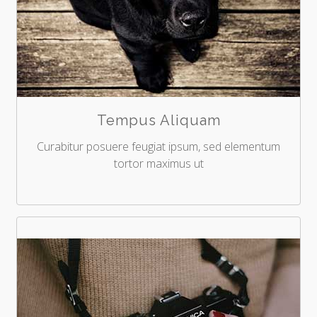
Tempus Aliquam
Curabitur posuere feugiat ipsum, sed elementum
tortor maximus ut