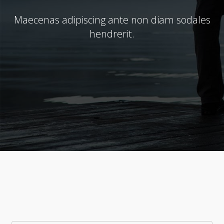
Maecenas adipiscing ante non diam sodales
hendrerit.