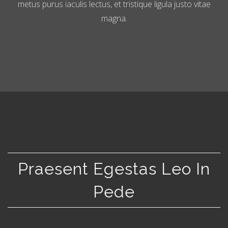
metus purus iaculis lectus, et tristique ligula justo vitae
magna.
Praesent Egestas Leo In
Pede