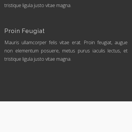
tristique ligula justo vitae magna.
Proin Feugiat
Mauris ullamcorper felis vitae erat. Proin feugiat, augue
non elementum posuere, metus purus iaculis lectus, et
tristique ligula justo vitae magna.