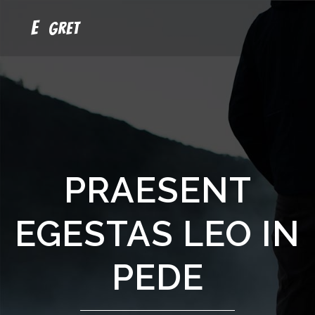
E
gret
PRAESENT
EGESTAS LEO IN
PEDE